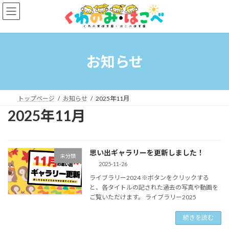
コ
ナ
ン
ビ
テ
ゲ
ン
ー
ツ
シ
へ
ョ
お知らせ
ス
ン
キ
に
ッ
移
プ
動
トップページ
お知らせ
2025年11月
2025年11月
思い出ギャラリーを更新しました！
未分類
2025-11-26
ライブラリー2024 ※ボタンをクリックする
と、各タイトルの記された過去の写真や動画を
ご覧いただけます。 ライブラリー2025
続きを読む